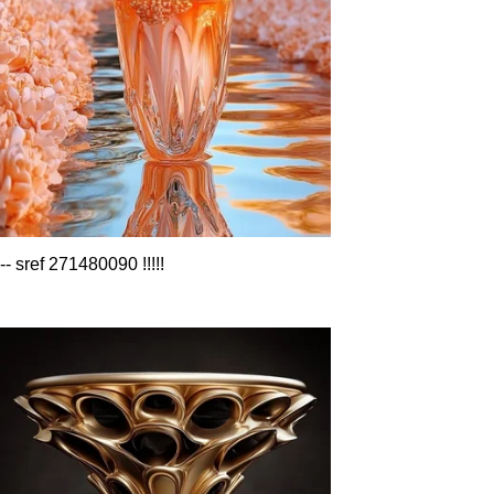
-- sref 271480090 !!!!!