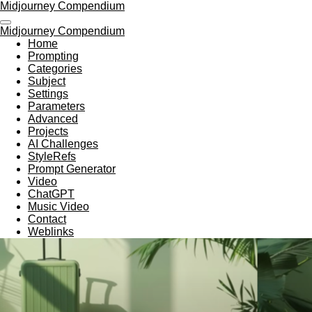
Midjourney Compendium
Zum
Hauptinhalt
Midjourney Compendium
springen
Home
Prompting
Categories
Subject
Settings
Parameters
Advanced
Projects
AI Challenges
StyleRefs
Prompt Generator
Video
ChatGPT
Music Video
Contact
Weblinks