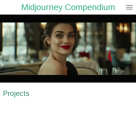
Midjourney Compendium
Zum
Hauptinhalt
springen
Projects